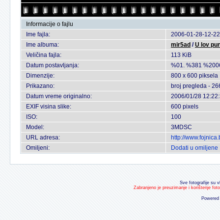
Informacije o fajlu
Ime fajla:
2006-01-28-12-22
Ime albuma:
mir5ad
/
U lov pu
Veličina fajla:
113 KiB
Datum postavljanja:
%01. %381 %200
Dimenzije:
800 x 600 piksela
Prikazano:
broj pregleda - 26
Datum vreme originalno:
2006/01/28 12:22
EXIF visina slike:
600 pixels
ISO:
100
Model:
3MDSC
URL adresa:
http://www.fojnic
Omiljeni:
Dodati u omiljene
Sve fotografije su v
Zabranjeno je preuzimanje i korištenje fot
Powered