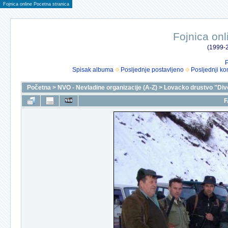
Fojnica online Pocetna stranica
Fojnica onl
(1999-2
P
Spisak albuma
Posljednje postavljeno
Posljednji ko
Početna
>
NVO - Nevladine organizacije (A-Z)
>
Lovacko drustvo "Div
F