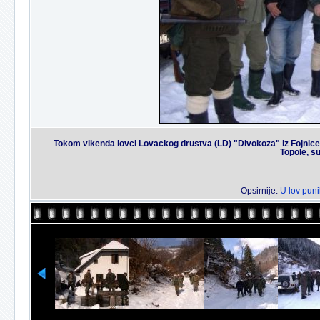
Tokom vikenda lovci Lovackog drustva (LD) "Divokoza" iz Fojnice 
Topole, s
Opsirnije:
U lov puni