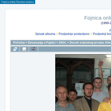
Fojnica online Pocetna stranica
Fojnica onl
(1999-2
P
Spisak albuma
Posljednje postavljeno
Posljednji ko
Početna
>
Desavanja u Fojnici
>
2004.
>
Docek svjetskog prvaka Alm