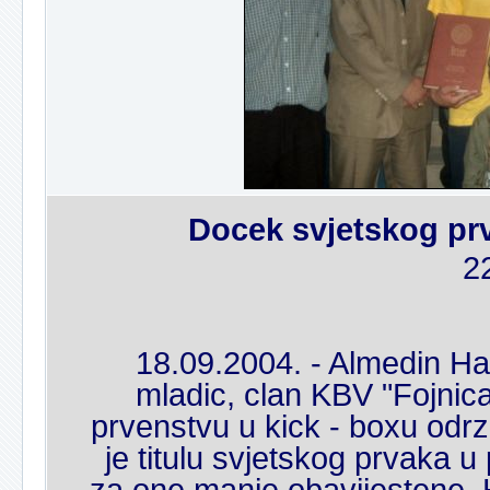
Docek svjetskog pr
2
18.09.2004. - Almedin Ha
mladic, clan KBV "Fojnic
prvenstvu u kick - boxu odr
je titulu svjetskog prvaka u
za one manje obavijestene, 