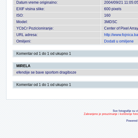
Datum vreme originalno:
2004/09/21 11:05:0
EXIF visina slike:
600 pixels
ISO:
160
Model:
3MDSC
YCbCr Pozicioniranje:
Center of Pixel Arra
URL adresa:
http://www.fojnica.
Omiljeni:
Dodati u omiljene
Komentar od 1 do 1 od ukupno 1
MIRELA
efendije se bave sportom dragiboze
Komentar od 1 do 1 od ukupno 1
Sve fotografije su v
Zabranjeno je preuzimanje i korištenje fot
Powered