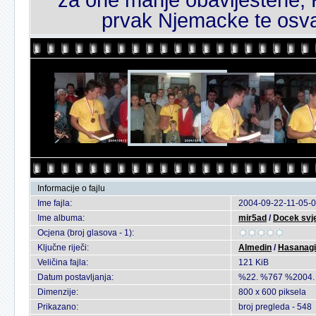
prvak Njemacke te osva
Informacije o fajlu
Ime fajla:
2004-09-22-11-05-0
Ime albuma:
mir5ad
/
Docek svj
Ocjena (broj glasova - 1):
Ključne riječi:
Almedin
/
Hasanag
Veličina fajla:
121 KiB
Datum postavljanja:
%22. %767 %2004.
Dimenzije:
800 x 600 piksela
Prikazano:
broj pregleda - 548