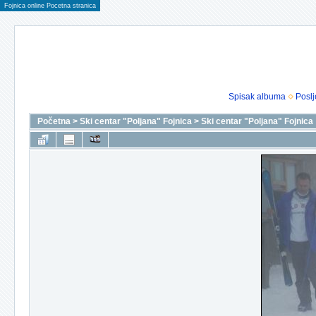
Fojnica online Pocetna stranica
Spisak albuma
Poslj
Početna
>
Ski centar "Poljana" Fojnica
>
Ski centar "Poljana" Fojnica