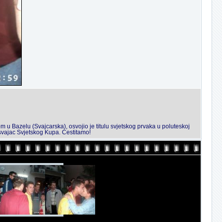
u Bazelu (Svajcarska), osvojio je titulu svjetskog prvaka u poluteskoj
svajac Svjetskog Kupa. Cestitamo!