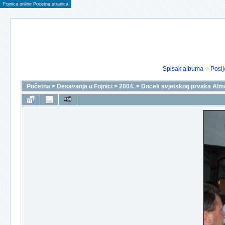
Fojnica online Pocetna stranica
Spisak albuma
Poslj
Početna
>
Desavanja u Fojnici
>
2004.
>
Docek svjetskog prvaka Alm