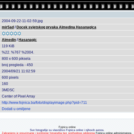
2004-09-22-11-02-59.jpg
mir5ad
/
Docek svjetskog prvaka Almedina Hasanagica
Almedin
/
Hasanagic
119 KiB
%22. %767 %2004.
800 x 600 piksela
broj pregleda - 450
2004/09/21 11:02:59
600 pixels
160
3MDSC
Center of Pixel Array
http://www.fojnica.ba/foto/displayimage.php?pid=711
Dodati u omiljene
Fojnica online
Sve fotografije su vlasništvo Fojnica online i njihovih autora.
Zabranjeno je preuzimanje i korištenje fotografija bez prethodnog odobrenja
Fojnica online administratora
.