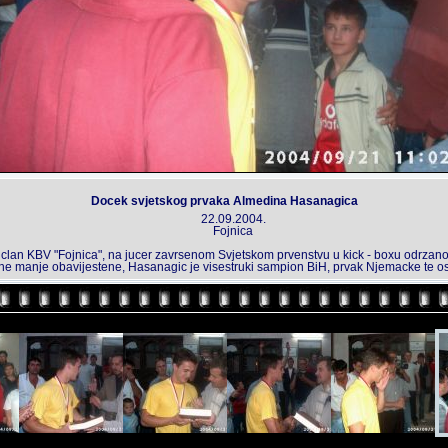
Docek svjetskog prvaka Almedina Hasanagica
22.09.2004.
Fojnica
lan KBV "Fojnica", na jucer zavrsenom Svjetskom prvenstvu u kick - boxu odrzanom 
 one manje obavijestene, Hasanagic je visestruki sampion BiH, prvak Njemacke te o