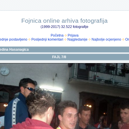
Fojnica online arhiva fotografija
(1999-2017) 32.522 fotografije
Početna
Prijava
ednje postavljeno
Posljednji komentari
Najgledanije
Najbolje ocjenjeno
Om
edina Hasanagica
FAJL 7/8