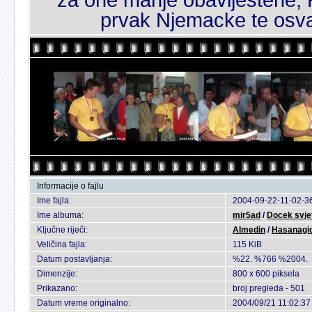
prvak Njemacke te osva
Informacije o fajlu
Ime fajla:
2004-09-22-11-02-36
Ime albuma:
mir5ad
/
Docek svje
Ključne riječi:
Almedin
/
Hasanagi
Veličina fajla:
115 KiB
Datum postavljanja:
%22. %766 %2004.
Dimenzije:
800 x 600 piksela
Prikazano:
broj pregleda - 501
Datum vreme originalno:
2004/09/21 11:02:37