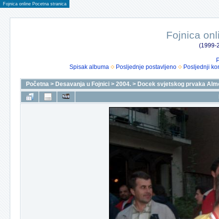
Fojnica online Pocetna stranica
Fojnica onl
(1999-2
P
Spisak albuma
Posljednje postavljeno
Posljednji ko
Početna
>
Desavanja u Fojnici
>
2004.
>
Docek svjetskog prvaka Alm