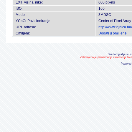
EXIF visina slike:
600 pixels
ISO:
160
Model:
3MDSC
YCbCr Pozicioniranje:
Center of Pixel Array
URL adresa:
http://www.fojnica.b
Omiljeni:
Dodati u omiljene
Sve fotografije su v
Zabranjeno je preuzimanje i korištenje fot
Powered