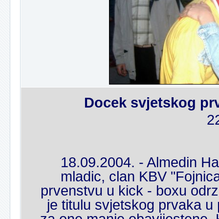
Docek svjetskog pr
2
18.09.2004. - Almedin Ha
mladic, clan KBV "Fojnic
prvenstvu u kick - boxu odr
je titulu svjetskog prvaka u
za one manje obavijestene, 