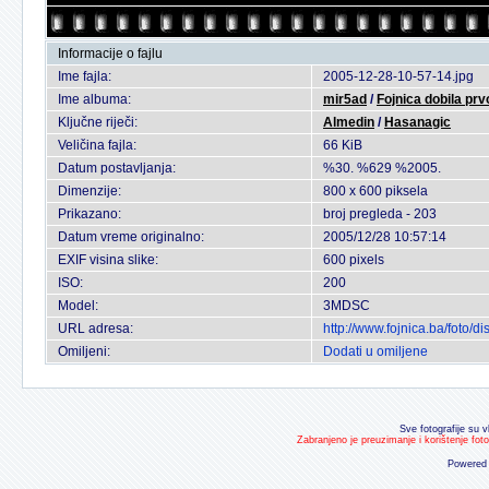
Informacije o fajlu
Ime fajla:
2005-12-28-10-57-14.jpg
Ime albuma:
mir5ad
/
Fojnica dobila pr
Ključne riječi:
Almedin
/
Hasanagic
Veličina fajla:
66 KiB
Datum postavljanja:
%30. %629 %2005.
Dimenzije:
800 x 600 piksela
Prikazano:
broj pregleda - 203
Datum vreme originalno:
2005/12/28 10:57:14
EXIF visina slike:
600 pixels
ISO:
200
Model:
3MDSC
URL adresa:
http://www.fojnica.ba/foto
Omiljeni:
Dodati u omiljene
Sve fotografije su v
Zabranjeno je preuzimanje i korištenje fot
Powered