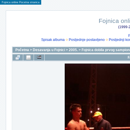
Fojnica online Pocetna stranica
Fojnica onl
(1999-2
P
Spisak albuma
Posljednje postavljeno
Posljednji ko
Početna
>
Desavanja u Fojnici
>
2005.
>
Fojnica dobila prvog sampion
F