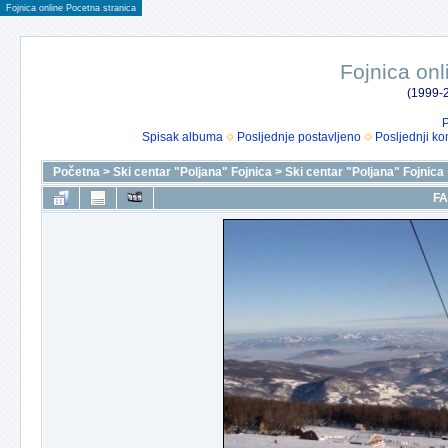
Fojnica online Pocetna stranica
Fojnica onl
(1999-2
P
Spisak albuma
Posljednje postavljeno
Posljednji ko
Početna
>
Ski centar "Poljana" Fojnica
>
Ski centar "Poljana" Fojnica
FA