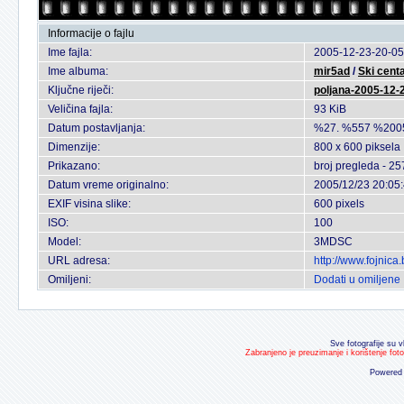
Informacije o fajlu
Ime fajla:
2005-12-23-20-05
Ime albuma:
mir5ad
/
Ski cent
Ključne riječi:
poljana-2005-12-
Veličina fajla:
93 KiB
Datum postavljanja:
%27. %557 %200
Dimenzije:
800 x 600 piksela
Prikazano:
broj pregleda - 25
Datum vreme originalno:
2005/12/23 20:05
EXIF visina slike:
600 pixels
ISO:
100
Model:
3MDSC
URL adresa:
http://www.fojnic
Omiljeni:
Dodati u omiljene
Sve fotografije su v
Zabranjeno je preuzimanje i korištenje fot
Powered