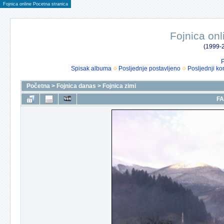
Fojnica online Pocetna stranica
Fojnica onl
(1999-2
P
Spisak albuma
Posljednje postavljeno
Posljednji ko
Početna
>
Fojnica danas
>
Fojnica zimi
FA