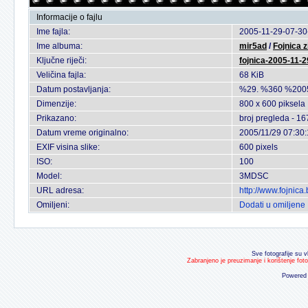
Informacije o fajlu
Ime fajla:
2005-11-29-07-30
Ime albuma:
mir5ad
/
Fojnica z
Ključne riječi:
fojnica-2005-11-2
Veličina fajla:
68 KiB
Datum postavljanja:
%29. %360 %200
Dimenzije:
800 x 600 piksela
Prikazano:
broj pregleda - 16
Datum vreme originalno:
2005/11/29 07:30
EXIF visina slike:
600 pixels
ISO:
100
Model:
3MDSC
URL adresa:
http://www.fojnic
Omiljeni:
Dodati u omiljene
Sve fotografije su v
Zabranjeno je preuzimanje i korištenje fot
Powered