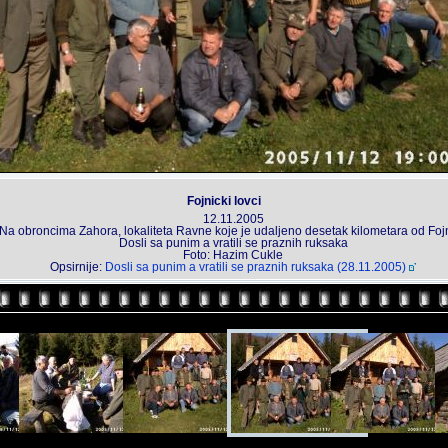
Fojnicki lovci
12.11.2005
Na obroncima Zahora, lokaliteta Ravne koje je udaljeno desetak kilometara od Foj
Dosli sa punim a vratili se praznih ruksaka
Foto: Hazim Cukle
Opsirnije:
Dosli sa punim a vratili se praznih ruksaka (28.11.2005)