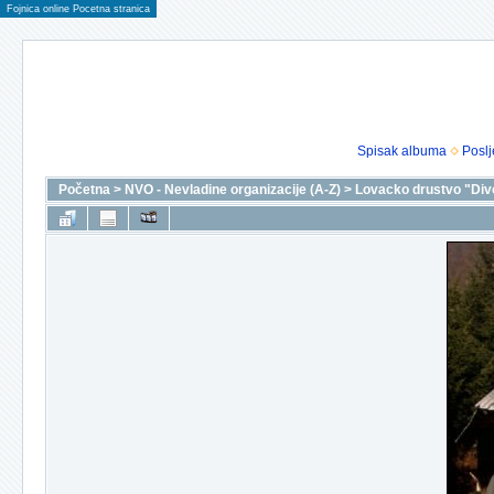
Fojnica online Pocetna stranica
Spisak albuma
Poslj
Početna
>
NVO - Nevladine organizacije (A-Z)
>
Lovacko drustvo "Div