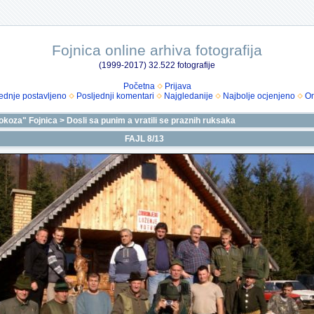
Fojnica online arhiva fotografija
(1999-2017) 32.522 fotografije
Početna
Prijava
ednje postavljeno
Posljednji komentari
Najgledanije
Najbolje ocjenjeno
Om
okoza" Fojnica
>
Dosli sa punim a vratili se praznih ruksaka
FAJL 8/13