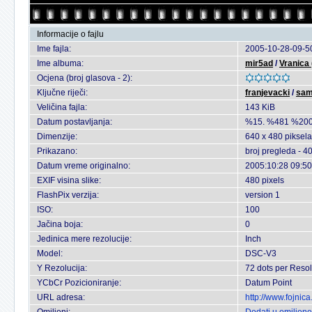
Informacije o fajlu
Ime fajla:
2005-10-28-09-50
Ime albuma:
mir5ad
/
Vranica
Ocjena (broj glasova - 2):
Ključne riječi:
franjevacki
/
sam
Veličina fajla:
143 KiB
Datum postavljanja:
%15. %481 %200
Dimenzije:
640 x 480 piksela
Prikazano:
broj pregleda - 4
Datum vreme originalno:
2005:10:28 09:50
EXIF visina slike:
480 pixels
FlashPix verzija:
version 1
ISO:
100
Jačina boja:
0
Jedinica mere rezolucije:
Inch
Model:
DSC-V3
Y Rezolucija:
72 dots per Resol
YCbCr Pozicioniranje:
Datum Point
URL adresa:
http://www.fojnic