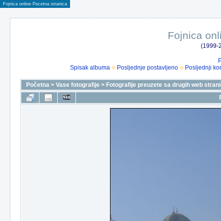
Fojnica online Pocetna stranica
Fojnica onl
(1999-2
P
Spisak albuma
Posljednje postavljeno
Posljednji ko
Početna
>
Vase fotografije
>
Fotografije preuzete sa drugih web stran