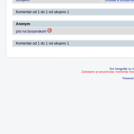
Omiljeni:
Dodati u omiljene
Komentar od 1 do 1 od ukupno 1
Anonym
pisi na bosanskom
Komentar od 1 do 1 od ukupno 1
Sve fotografije su v
Zabranjeno je preuzimanje i korištenje fot
Powered