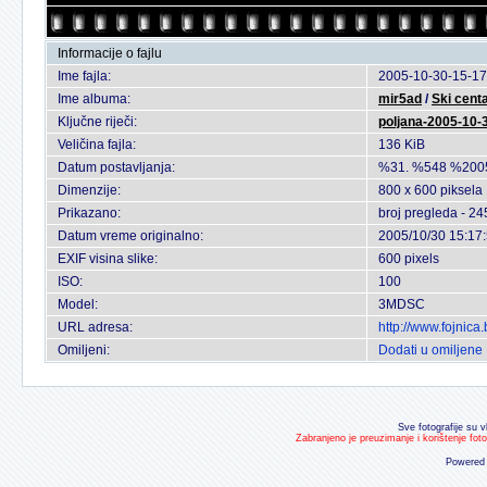
Informacije o fajlu
Ime fajla:
2005-10-30-15-17
Ime albuma:
mir5ad
/
Ski cent
Ključne riječi:
poljana-2005-10-
Veličina fajla:
136 KiB
Datum postavljanja:
%31. %548 %200
Dimenzije:
800 x 600 piksela
Prikazano:
broj pregleda - 24
Datum vreme originalno:
2005/10/30 15:17
EXIF visina slike:
600 pixels
ISO:
100
Model:
3MDSC
URL adresa:
http://www.fojnic
Omiljeni:
Dodati u omiljene
Sve fotografije su v
Zabranjeno je preuzimanje i korištenje fot
Powered