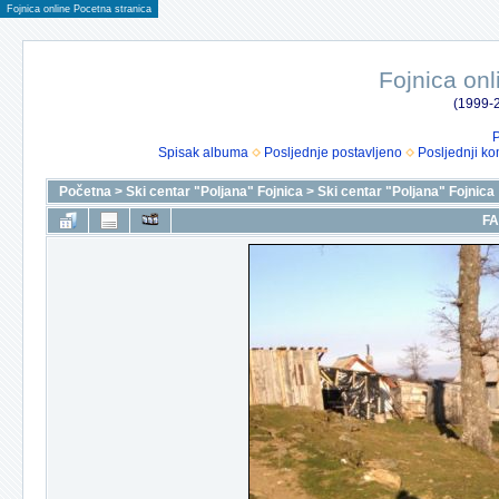
Fojnica online Pocetna stranica
Fojnica onl
(1999-2
P
Spisak albuma
Posljednje postavljeno
Posljednji ko
Početna
>
Ski centar "Poljana" Fojnica
>
Ski centar "Poljana" Fojnica
FA