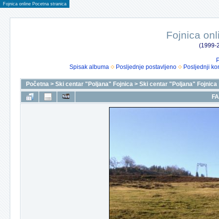
Fojnica online Pocetna stranica
Fojnica onl
(1999-2
P
Spisak albuma
Posljednje postavljeno
Posljednji ko
Početna
>
Ski centar "Poljana" Fojnica
>
Ski centar "Poljana" Fojnica
FA