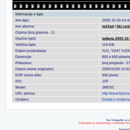
Informacije o fajlu
Ime fajla:
2005-10-30-14-42
Ime albuma:
mir5ad
/
Ski cent
Ocjena (broj glasova - 1):
Ključne riječi:
poljana-2005-10
Veličina fajla:
119 KiB
Datum postavljanja:
%31. %547 %200
Dimenzije:
800 x 600 piksela
Prikazano:
broj pregleda - 2
Datum vreme originalno:
2005/10/30 14:42
EXIF visina slike:
600 pixels
ISO:
100
Model:
3MDSC
URL adresa:
http://www.fojnic
Omiljeni:
Dodati u omiljene
Sve fotografije su v
Zabranjeno je preuzimanje i korištenje fot
Powered