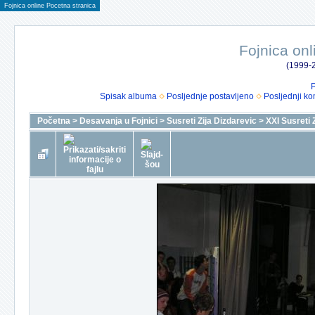
Fojnica online Pocetna stranica
Fojnica onl
(1999-2
P
Spisak albuma
Posljednje postavljeno
Posljednji ko
Početna
>
Desavanja u Fojnici
>
Susreti Zija Dizdarevic
>
XXI Susreti 