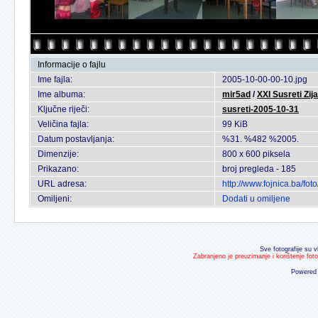
Informacije o fajlu
Ime fajla:
2005-10-00-00-10.jpg
Ime albuma:
mir5ad
/
XXI Susreti Zij
Ključne riječi:
susreti-2005-10-31
Veličina fajla:
99 KiB
Datum postavljanja:
%31. %482 %2005.
Dimenzije:
800 x 600 piksela
Prikazano:
broj pregleda - 185
URL adresa:
http://www.fojnica.ba/f
Omiljeni:
Dodati u omiljene
Sve fotografije su v
Zabranjeno je preuzimanje i korištenje fot
Powered