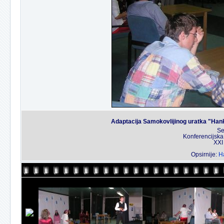
Adaptacija Samokovlijinog uratka "Han
Se
Konferencijska
XXI
Opsirnije:
Ha