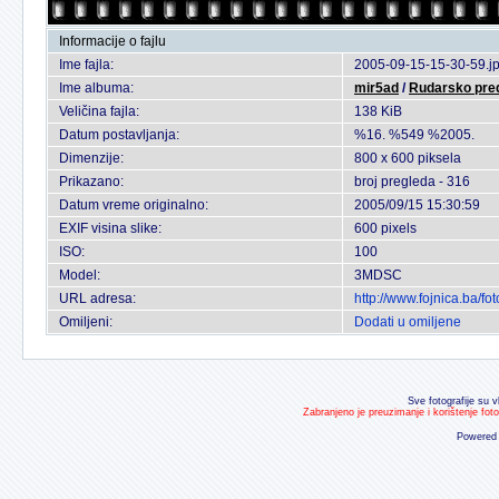
Informacije o fajlu
Ime fajla:
2005-09-15-15-30-59.j
Ime albuma:
mir5ad
/
Rudarsko pred
Veličina fajla:
138 KiB
Datum postavljanja:
%16. %549 %2005.
Dimenzije:
800 x 600 piksela
Prikazano:
broj pregleda - 316
Datum vreme originalno:
2005/09/15 15:30:59
EXIF visina slike:
600 pixels
ISO:
100
Model:
3MDSC
URL adresa:
http://www.fojnica.ba/f
Omiljeni:
Dodati u omiljene
Sve fotografije su v
Zabranjeno je preuzimanje i korištenje fot
Powered