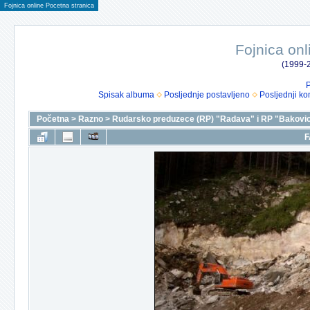
Fojnica online Pocetna stranica
Fojnica onl
(1999-2
P
Spisak albuma
Posljednje postavljeno
Posljednji ko
Početna
>
Razno
>
Rudarsko preduzece (RP) "Radava" i RP "Bakovic
F