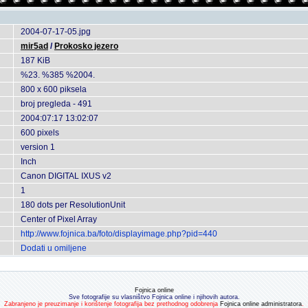
2004-07-17-05.jpg
mir5ad
/
Prokosko jezero
187 KiB
%23. %385 %2004.
800 x 600 piksela
broj pregleda - 491
2004:07:17 13:02:07
600 pixels
version 1
Inch
Canon DIGITAL IXUS v2
1
180 dots per ResolutionUnit
Center of Pixel Array
http://www.fojnica.ba/foto/displayimage.php?pid=440
Dodati u omiljene
Fojnica online
Sve fotografije su vlasništvo Fojnica online i njihovih autora.
Zabranjeno je preuzimanje i korištenje fotografija bez prethodnog odobrenja
Fojnica online administratora
.