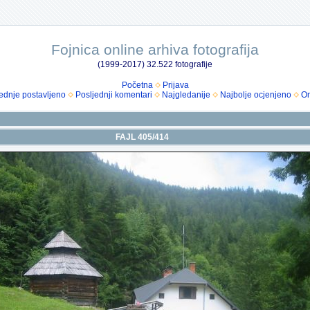
Fojnica online arhiva fotografija
(1999-2017) 32.522 fotografije
Početna
Prijava
ednje postavljeno
Posljednji komentari
Najgledanije
Najbolje ocjenjeno
Om
FAJL 405/414