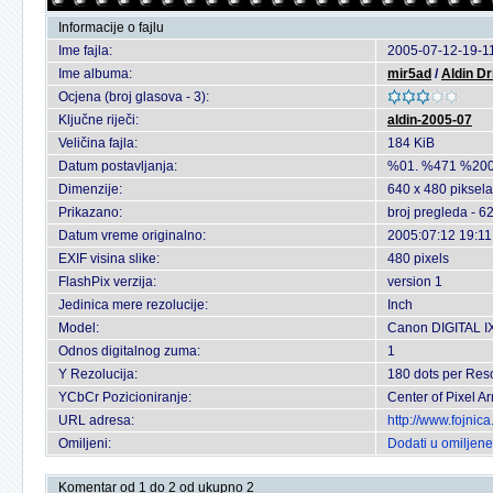
Informacije o fajlu
Ime fajla:
2005-07-12-19-11
Ime albuma:
mir5ad
/
Aldin Dr
Ocjena (broj glasova - 3):
Ključne riječi:
aldin-2005-07
Veličina fajla:
184 KiB
Datum postavljanja:
%01. %471 %200
Dimenzije:
640 x 480 piksela
Prikazano:
broj pregleda - 6
Datum vreme originalno:
2005:07:12 19:11
EXIF visina slike:
480 pixels
FlashPix verzija:
version 1
Jedinica mere rezolucije:
Inch
Model:
Canon DIGITAL I
Odnos digitalnog zuma:
1
Y Rezolucija:
180 dots per Reso
YCbCr Pozicioniranje:
Center of Pixel Ar
URL adresa:
http://www.fojnic
Omiljeni:
Dodati u omiljene
Komentar od 1 do 2 od ukupno 2