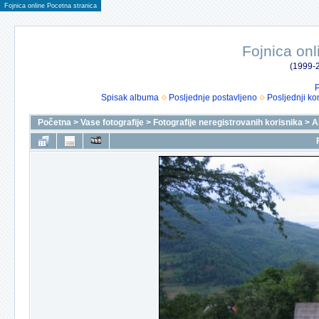
Fojnica online Pocetna stranica
Fojnica onl
(1999-2
P
Spisak albuma
Posljednje postavljeno
Posljednji ko
Početna
>
Vase fotografije
>
Fotografije neregistrovanih korisnika
>
A