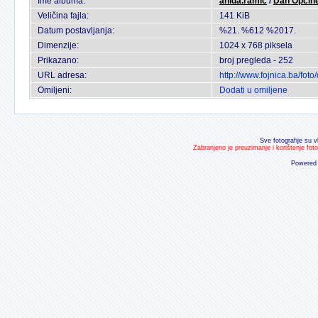
Ime albuma:
anida.ramic
/
Dan Opcin
Veličina fajla:
141 KiB
Datum postavljanja:
%21. %612 %2017.
Dimenzije:
1024 x 768 piksela
Prikazano:
broj pregleda - 252
URL adresa:
http://www.fojnica.ba/fo
Omiljeni:
Dodati u omiljene
Sve fotografije su v
Zabranjeno je preuzimanje i korištenje fot
Powered