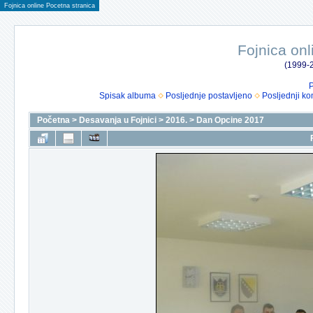
Fojnica online Pocetna stranica
Fojnica onl
(1999-2
P
Spisak albuma
Posljednje postavljeno
Posljednji ko
Početna
>
Desavanja u Fojnici
>
2016.
>
Dan Opcine 2017