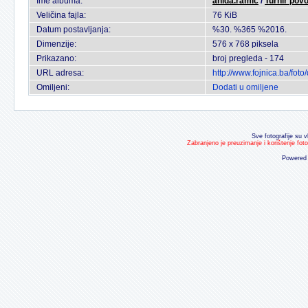
Ime albuma:
anida.ramic
/
Turnir pov
Veličina fajla:
76 KiB
Datum postavljanja:
%30. %365 %2016.
Dimenzije:
576 x 768 piksela
Prikazano:
broj pregleda - 174
URL adresa:
http://www.fojnica.ba/fo
Omiljeni:
Dodati u omiljene
Sve fotografije su v
Zabranjeno je preuzimanje i korištenje fot
Powered