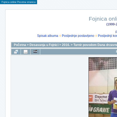
Fojnica online Pocetna stranica
Fojnica onl
(1999-2
P
Spisak albuma
Posljednje postavljeno
Posljednji ko
Početna
>
Desavanja u Fojnici
>
2016.
>
Turnir povodom Dana drzavno