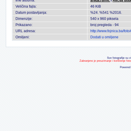
Ime albuma:
anida.ramic
/
Akcija dobr
Veličina fajla:
46 KiB
Datum postavljanja:
%24. %541 %2016.
Dimenzije:
540 x 960 piksela
Prikazano:
broj pregleda - 94
URL adresa:
http://www.fojnica.ba/fo
Omiljeni:
Dodati u omiljene
Sve fotografije su v
Zabranjeno je preuzimanje i korištenje fot
Powered