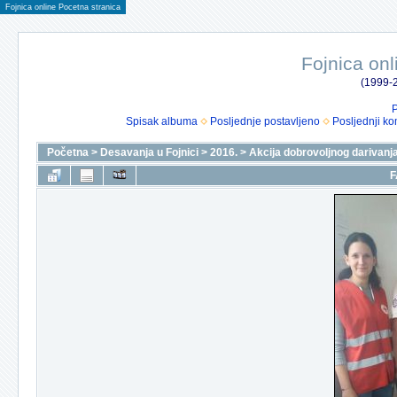
Fojnica online Pocetna stranica
Fojnica onl
(1999-2
P
Spisak albuma
Posljednje postavljeno
Posljednji ko
Početna
>
Desavanja u Fojnici
>
2016.
>
Akcija dobrovoljnog darivanja
F