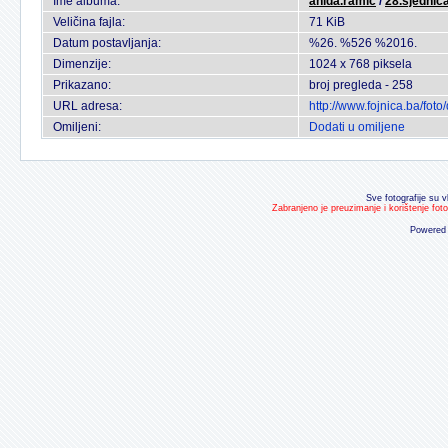
Ime albuma:
anida.ramic
/
28.sjednic
Veličina fajla:
71 KiB
Datum postavljanja:
%26. %526 %2016.
Dimenzije:
1024 x 768 piksela
Prikazano:
broj pregleda - 258
URL adresa:
http://www.fojnica.ba/fo
Omiljeni:
Dodati u omiljene
Sve fotografije su v
Zabranjeno je preuzimanje i korištenje fot
Powered