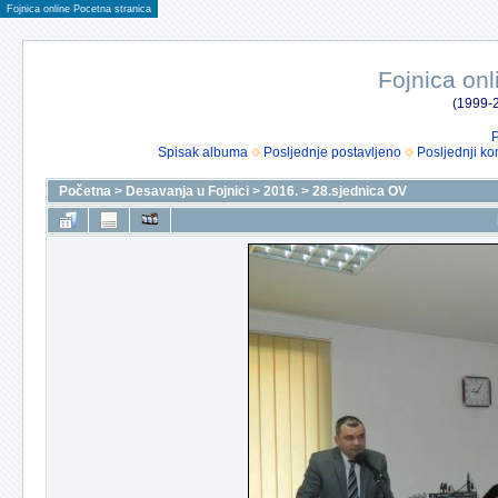
Fojnica online Pocetna stranica
Fojnica onl
(1999-2
P
Spisak albuma
Posljednje postavljeno
Posljednji ko
Početna
>
Desavanja u Fojnici
>
2016.
>
28.sjednica OV