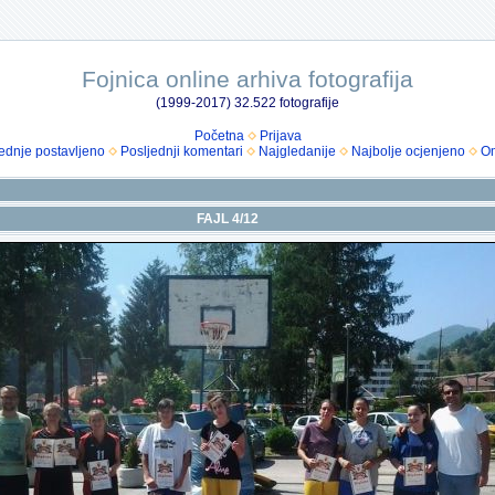
Fojnica online arhiva fotografija
(1999-2017) 32.522 fotografije
Početna
Prijava
ednje postavljeno
Posljednji komentari
Najgledanije
Najbolje ocjenjeno
Om
FAJL 4/12