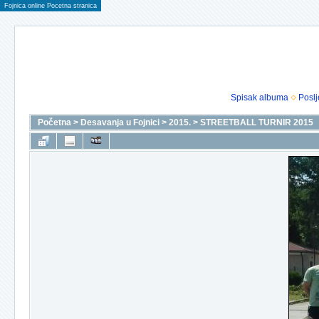
Fojnica online Pocetna stranica
Spisak albuma
Poslj
Početna
>
Desavanja u Fojnici
>
2015.
>
STREETBALL TURNIR 2015