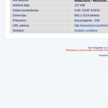
Ime albuma:
anida.ramic
/
Memorijal
Veličina fajla:
127 KiB
Datum postavljanja:
%30. %335 %2015.
Dimenzije:
683 x 1024 piksela
Prikazano:
broj pregleda - 209
URL adresa:
http://www.fojnica.ba/fo
Omiljeni:
Dodati u omiljene
Sve fotografije su v
Zabranjeno je preuzimanje i korištenje fot
Powered