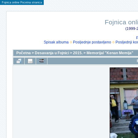
Fojnica online Pocetna stranica
Fojnica onl
(1999-2
P
Spisak albuma
Posljednje postavljeno
Posljednji ko
Početna
>
Desavanja u Fojnici
>
2015.
>
Memorijal "Kenan Memija"