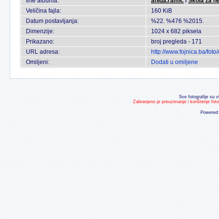
Ime albuma:
anida.ramic
/
Skola za n
Veličina fajla:
160 KiB
Datum postavljanja:
%22. %476 %2015.
Dimenzije:
1024 x 682 piksela
Prikazano:
broj pregleda - 171
URL adresa:
http://www.fojnica.ba/fo
Omiljeni:
Dodati u omiljene
Sve fotografije su v
Zabranjeno je preuzimanje i korištenje fot
Powered