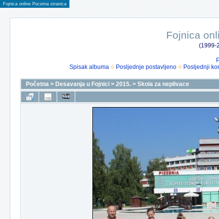
Fojnica online Pocetna stranica
Fojnica onl
(1999-2
P
Spisak albuma
Posljednje postavljeno
Posljednji ko
Početna
>
Desavanja u Fojnici
>
2015.
>
Skola za neplivace