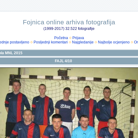
Fojnica online arhiva fotografija
(1999-2017) 32.522 fotografije
Početna
Prijava
ednje postavljeno
Posljednji komentari
Najgledanije
Najbolje ocjenjeno
Om
 kola MNL 2015
FAJL 4/10