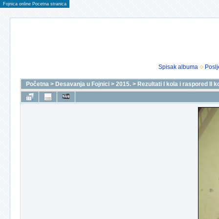
Fojnica online Pocetna stranica
Spisak albuma
Poslj
Početna
>
Desavanja u Fojnici
>
2015.
>
Rezultati I kola i raspored II