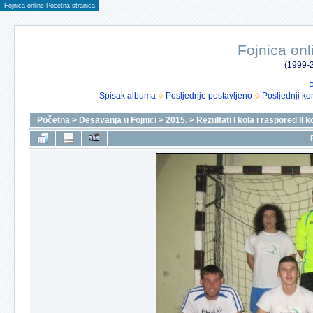
Fojnica online Pocetna stranica
Fojnica onl
(1999-2
P
Spisak albuma
Posljednje postavljeno
Posljednji ko
Početna
>
Desavanja u Fojnici
>
2015.
>
Rezultati I kola i raspored II