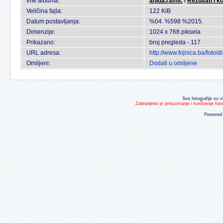
Ime albuma:
anida.ramic
/
Rezultati I k
Veličina fajla:
122 KiB
Datum postavljanja:
%04. %598 %2015.
Dimenzije:
1024 x 768 piksela
Prikazano:
broj pregleda - 117
URL adresa:
http://www.fojnica.ba/foto
Omiljeni:
Dodati u omiljene
Sve fotografije su v
Zabranjeno je preuzimanje i korištenje fot
Powered