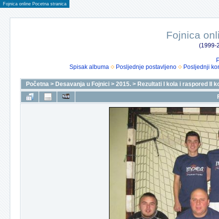
Fojnica online Pocetna stranica
Fojnica onl
(1999-2
P
Spisak albuma
Posljednje postavljeno
Posljednji ko
Početna
>
Desavanja u Fojnici
>
2015.
>
Rezultati I kola i raspored II