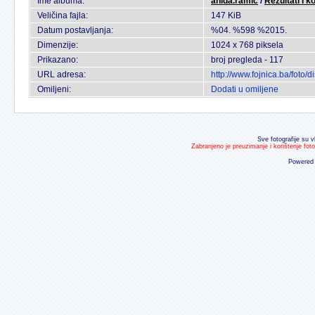
Ime albuma:
anida.ramic
/
Rezultati I k
Veličina fajla:
147 KiB
Datum postavljanja:
%04. %598 %2015.
Dimenzije:
1024 x 768 piksela
Prikazano:
broj pregleda - 117
URL adresa:
http://www.fojnica.ba/foto
Omiljeni:
Dodati u omiljene
Sve fotografije su v
Zabranjeno je preuzimanje i korištenje fot
Powered