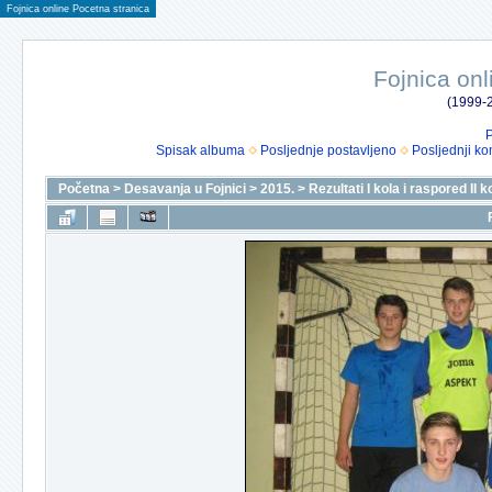
Fojnica online Pocetna stranica
Fojnica onl
(1999-2
P
Spisak albuma
Posljednje postavljeno
Posljednji ko
Početna
>
Desavanja u Fojnici
>
2015.
>
Rezultati I kola i raspored II