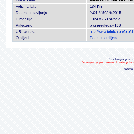
Ime albuma:
anida.ramic
/
Rezultati I k
Veličina fajla:
134 KiB
Datum postavljanja:
%04. %598 %2015.
Dimenzije:
1024 x 768 piksela
Prikazano:
broj pregleda - 138
URL adresa:
http://www.fojnica.ba/foto
Omiljeni:
Dodati u omiljene
Sve fotografije su v
Zabranjeno je preuzimanje i korištenje fot
Powered