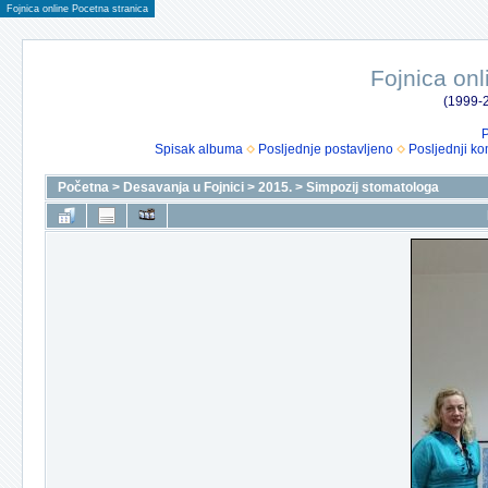
Fojnica online Pocetna stranica
Fojnica onl
(1999-2
P
Spisak albuma
Posljednje postavljeno
Posljednji ko
Početna
>
Desavanja u Fojnici
>
2015.
>
Simpozij stomatologa