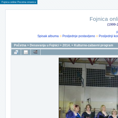
Fojnica online Pocetna stranica
Fojnica onl
(1999-2
P
Spisak albuma
Posljednje postavljeno
Posljednji ko
Početna
>
Desavanja u Fojnici
>
2014.
>
Kulturno-zabavni program