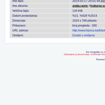
Ime fajla:
2014-03-17-20-01-44.jpg
Ime albuma:
anida.ramic
/
Kulturno-z
Veličina fajla:
134 KiB
Datum postavljanja:
%21. %628 %2014.
Dimenzije:
1024 x 768 piksela
Prikazano:
broj pregleda - 200
URL adresa:
http://www.fojnica.ba/fo
Omiljeni:
Dodati u omiljene
Sve fotografije su v
Zabranjeno je preuzimanje i korištenje fot
Powered