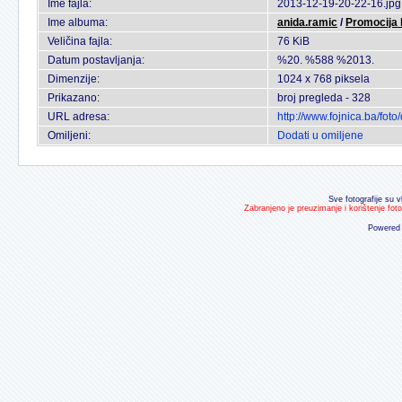
Ime fajla:
2013-12-19-20-22-16.jpg
Ime albuma:
anida.ramic
/
Promocija 
Veličina fajla:
76 KiB
Datum postavljanja:
%20. %588 %2013.
Dimenzije:
1024 x 768 piksela
Prikazano:
broj pregleda - 328
URL adresa:
http://www.fojnica.ba/fo
Omiljeni:
Dodati u omiljene
Sve fotografije su v
Zabranjeno je preuzimanje i korištenje fot
Powered