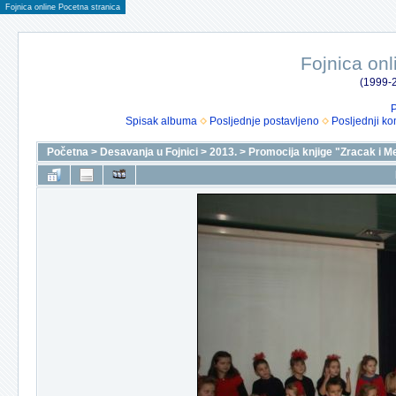
Fojnica online Pocetna stranica
Fojnica onl
(1999-2
P
Spisak albuma
Posljednje postavljeno
Posljednji ko
Početna
>
Desavanja u Fojnici
>
2013.
>
Promocija knjige "Zracak i 