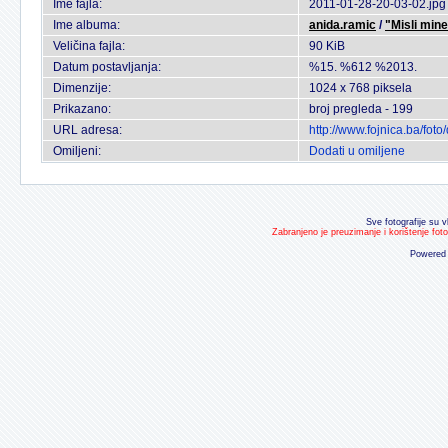
Ime fajla:
2011-01-28-20-03-02.jpg
Ime albuma:
anida.ramic
/
"Misli mine
Veličina fajla:
90 KiB
Datum postavljanja:
%15. %612 %2013.
Dimenzije:
1024 x 768 piksela
Prikazano:
broj pregleda - 199
URL adresa:
http://www.fojnica.ba/fo
Omiljeni:
Dodati u omiljene
Sve fotografije su v
Zabranjeno je preuzimanje i korištenje fot
Powered