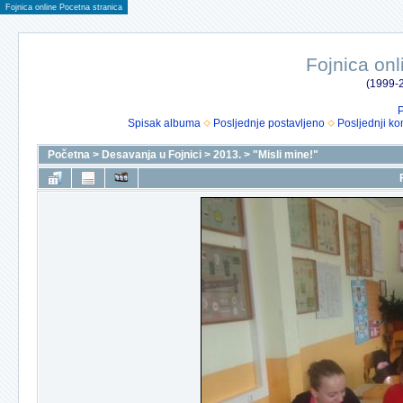
Fojnica online Pocetna stranica
Fojnica onl
(1999-2
P
Spisak albuma
Posljednje postavljeno
Posljednji ko
Početna
>
Desavanja u Fojnici
>
2013.
>
"Misli mine!"