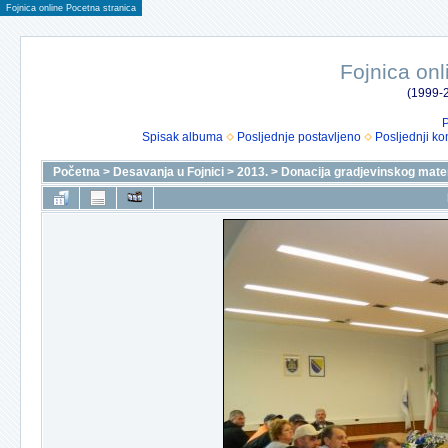
Fojnica online Pocetna stranica
Fojnica onl
(1999-2
P
Spisak albuma
Posljednje postavljeno
Posljednji ko
Početna
>
Desavanja u Fojnici
>
2013.
>
Donacija gradjevinskog mater