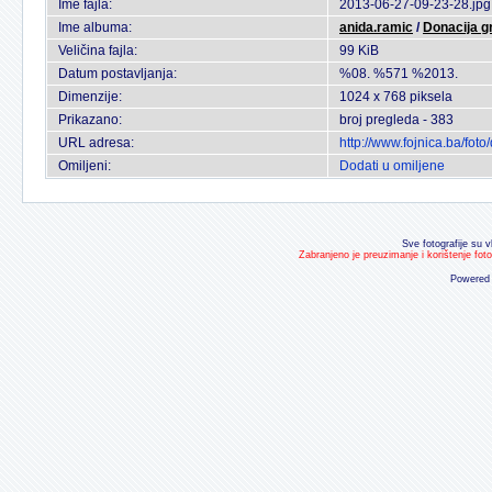
Ime fajla:
2013-06-27-09-23-28.jpg
Ime albuma:
anida.ramic
/
Donacija g
Veličina fajla:
99 KiB
Datum postavljanja:
%08. %571 %2013.
Dimenzije:
1024 x 768 piksela
Prikazano:
broj pregleda - 383
URL adresa:
http://www.fojnica.ba/fo
Omiljeni:
Dodati u omiljene
Sve fotografije su v
Zabranjeno je preuzimanje i korištenje fot
Powered