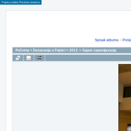
Fojnica online Pocetna stranica
Spisak albuma
Poslj
Početna
>
Desavanja u Fojnici
>
2013.
>
Sajam zaposljavanja