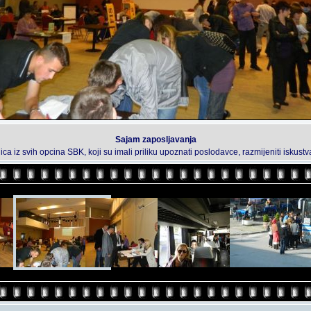
Sajam zaposljavanja
ica iz svih opcina SBK, koji su imali priliku upoznati poslodavce, razmijeniti iskustva