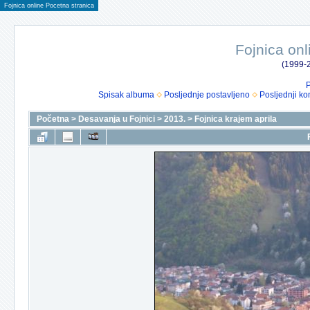
Fojnica online Pocetna stranica
Fojnica onl
(1999-2
P
Spisak albuma
Posljednje postavljeno
Posljednji ko
Početna
>
Desavanja u Fojnici
>
2013.
>
Fojnica krajem aprila