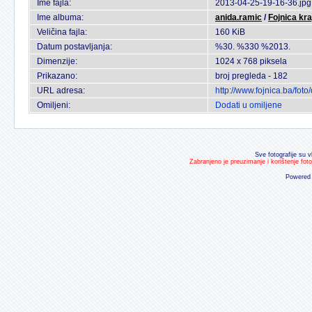
Ime fajla:
2013-04-25-19-16-36.jpg
Ime albuma:
anida.ramic
/
Fojnica kra
Veličina fajla:
160 KiB
Datum postavljanja:
%30. %330 %2013.
Dimenzije:
1024 x 768 piksela
Prikazano:
broj pregleda - 182
URL adresa:
http://www.fojnica.ba/fo
Omiljeni:
Dodati u omiljene
Sve fotografije su v
Zabranjeno je preuzimanje i korištenje fot
Powered