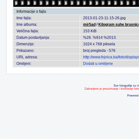
Informacije o fajlu
Ime fajla:
2013-01-23-11-15-26.jpg
Ime albuma:
mir5ad
/
Kilogram suhe brusnic
Veličina fajla:
153 KiB
Datum postavljanja:
%26. %914 %2013.
Dimenzije:
1024 x 768 piksela
Prikazano:
broj pregleda - 576
URL adresa:
http://www.fojnica.ba/foto/disp
Omiljeni:
Dodati u omiljene
Sve fotografije su v
Zabranjeno je preuzimanje i korištenje fot
Powered