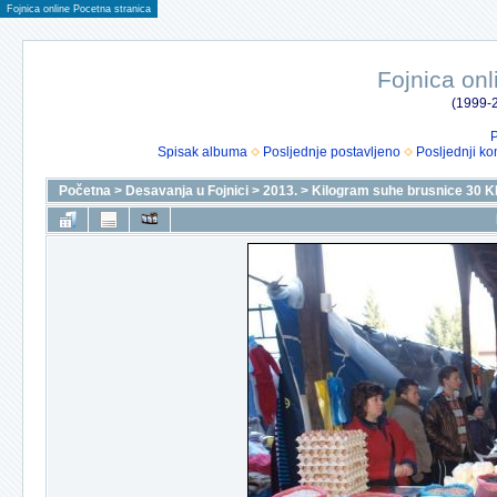
Fojnica online Pocetna stranica
Fojnica onl
(1999-2
P
Spisak albuma
Posljednje postavljeno
Posljednji ko
Početna
>
Desavanja u Fojnici
>
2013.
>
Kilogram suhe brusnice 30 K