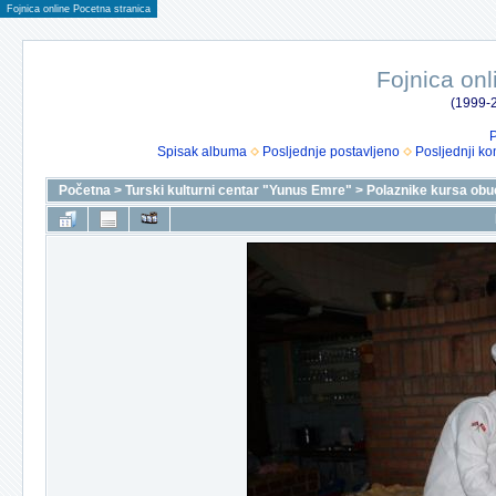
Fojnica online Pocetna stranica
Fojnica onl
(1999-2
P
Spisak albuma
Posljednje postavljeno
Posljednji ko
Početna
>
Turski kulturni centar "Yunus Emre"
>
Polaznike kursa obu