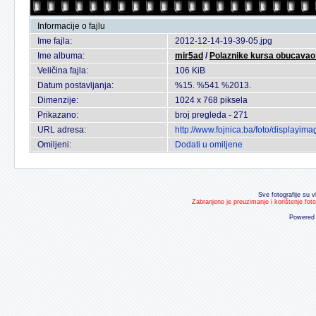
Informacije o fajlu
Ime fajla:
2012-12-14-19-39-05.jpg
Ime albuma:
mir5ad
/
Polaznike kursa obucavao 
Veličina fajla:
106 KiB
Datum postavljanja:
%15. %541 %2013.
Dimenzije:
1024 x 768 piksela
Prikazano:
broj pregleda - 271
URL adresa:
http://www.fojnica.ba/foto/displayi
Omiljeni:
Dodati u omiljene
Sve fotografije su v
Zabranjeno je preuzimanje i korištenje fot
Powered