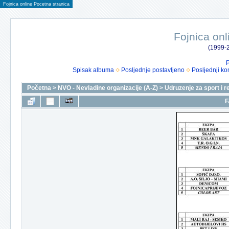
Fojnica online Pocetna stranica
Fojnica onl
(1999-2
P
Spisak albuma
Posljednje postavljeno
Posljednji ko
Početna
>
NVO - Nevladine organizacije (A-Z)
>
Udruzenje za sport i r
F