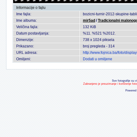
Informacije o fajlu
Ime fajla:
bozicni-turnir-2012-skupine-tabl
Ime albuma:
mir5ad
/
Tradicionalni malonogo
Veličina fajla:
132 KiB
Datum postavljanja:
%11. %521 %2012.
Dimenzije:
738 x 1024 piksela
Prikazano:
broj pregleda - 314
URL adresa:
http://www.fojnica.ba/foto/disp
Omiljeni:
Dodati u omiljene
Sve fotografije su v
Zabranjeno je preuzimanje i korištenje fot
Powered