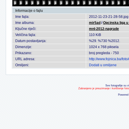
Informacije o fajlu
Ime fajla:
2012-11-23-21-28-58.jpg
Ime albuma:
mir5ad
/
Opcinska liga 
Ključne riječi:
mnl-2012-nagrade
Veličina fajla:
110 KiB
Datum postavljanja:
%29. %730 %2012.
Dimenzije:
1024 x 768 piksela
Prikazano:
broj pregleda - 750
URL adresa:
http://www.fojnica.ba/fo
Omiljeni:
Dodati u omiljene
Sve fotografije su v
Zabranjeno je preuzimanje i korištenje fot
Powered