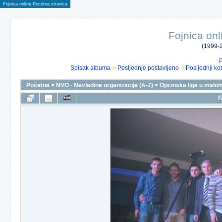
Fojnica online Pocetna stranica
Fojnica onl
(1999-2
P
Spisak albuma
Posljednje postavljeno
Posljednji ko
Početna
>
NVO - Nevladine organizacije (A-Z)
>
Opcinska liga u malo
F