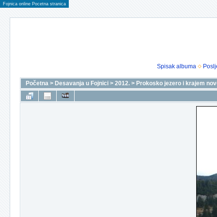
Fojnica online Pocetna stranica
Spisak albuma
Poslj
Početna
>
Desavanja u Fojnici
>
2012.
>
Prokosko jezero i krajem nove