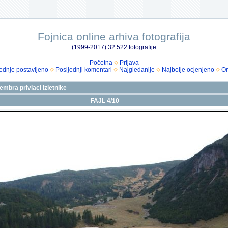
Fojnica online arhiva fotografija
(1999-2017) 32.522 fotografije
Početna
Prijava
ednje postavljeno
Posljednji komentari
Najgledanije
Najbolje ocjenjeno
Om
mbra privlaci izletnike
FAJL 4/10