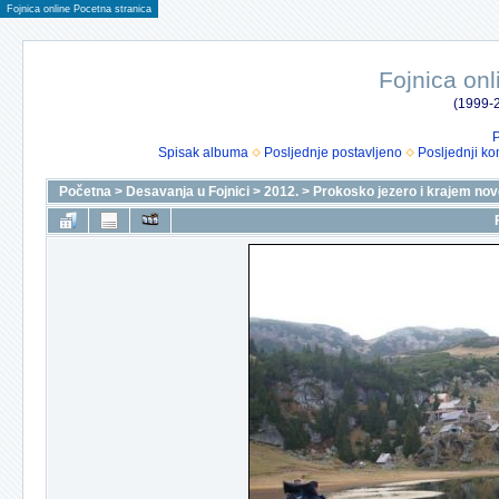
Fojnica online Pocetna stranica
Fojnica onl
(1999-2
P
Spisak albuma
Posljednje postavljeno
Posljednji ko
Početna
>
Desavanja u Fojnici
>
2012.
>
Prokosko jezero i krajem nove