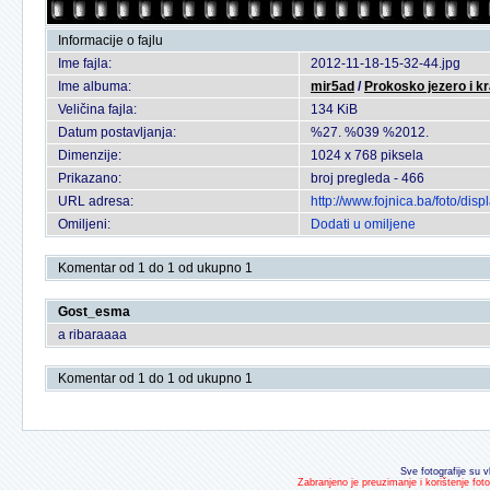
Informacije o fajlu
Ime fajla:
2012-11-18-15-32-44.jpg
Ime albuma:
mir5ad
/
Prokosko jezero i kr
Veličina fajla:
134 KiB
Datum postavljanja:
%27. %039 %2012.
Dimenzije:
1024 x 768 piksela
Prikazano:
broj pregleda - 466
URL adresa:
http://www.fojnica.ba/foto/d
Omiljeni:
Dodati u omiljene
Komentar od 1 do 1 od ukupno 1
Gost_esma
a ribaraaaa
Komentar od 1 do 1 od ukupno 1
Sve fotografije su v
Zabranjeno je preuzimanje i korištenje fot