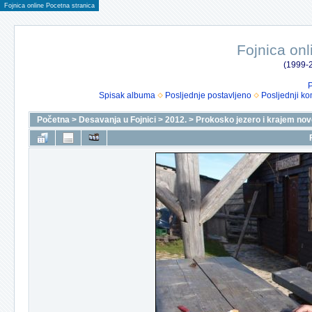
Fojnica online Pocetna stranica
Fojnica onl
(1999-2
P
Spisak albuma
Posljednje postavljeno
Posljednji ko
Početna
>
Desavanja u Fojnici
>
2012.
>
Prokosko jezero i krajem nove