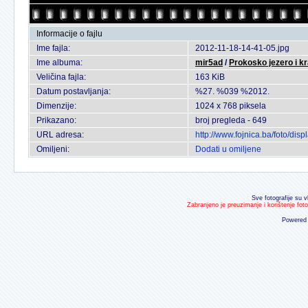
Informacije o fajlu
Ime fajla:
2012-11-18-14-41-05.jpg
Ime albuma:
mir5ad
/
Prokosko jezero i kr
Veličina fajla:
163 KiB
Datum postavljanja:
%27. %039 %2012.
Dimenzije:
1024 x 768 piksela
Prikazano:
broj pregleda - 649
URL adresa:
http://www.fojnica.ba/foto/d
Omiljeni:
Dodati u omiljene
Sve fotografije su v
Zabranjeno je preuzimanje i korištenje fot
Powered