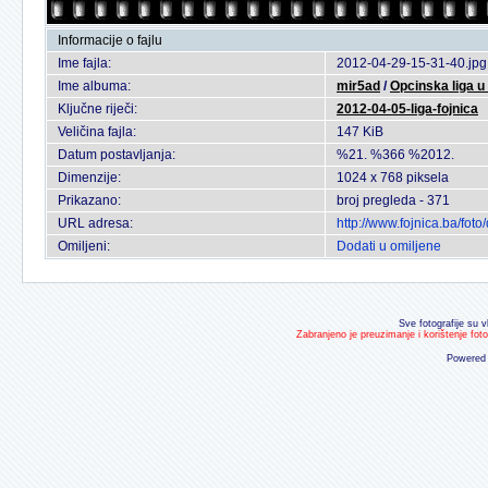
Informacije o fajlu
Ime fajla:
2012-04-29-15-31-40.jpg
Ime albuma:
mir5ad
/
Opcinska liga 
Ključne riječi:
2012-04-05-liga-fojnica
Veličina fajla:
147 KiB
Datum postavljanja:
%21. %366 %2012.
Dimenzije:
1024 x 768 piksela
Prikazano:
broj pregleda - 371
URL adresa:
http://www.fojnica.ba/fo
Omiljeni:
Dodati u omiljene
Sve fotografije su v
Zabranjeno je preuzimanje i korištenje fot
Powered