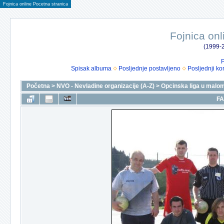
Fojnica online Pocetna stranica
Fojnica onl
(1999-2
P
Spisak albuma
Posljednje postavljeno
Posljednji ko
Početna
>
NVO - Nevladine organizacije (A-Z)
>
Opcinska liga u malo
FA