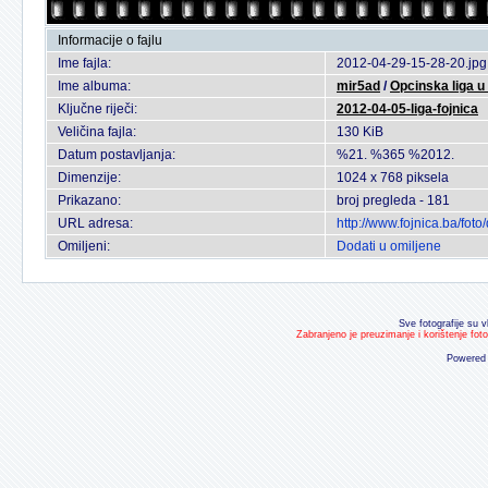
Informacije o fajlu
Ime fajla:
2012-04-29-15-28-20.jpg
Ime albuma:
mir5ad
/
Opcinska liga 
Ključne riječi:
2012-04-05-liga-fojnica
Veličina fajla:
130 KiB
Datum postavljanja:
%21. %365 %2012.
Dimenzije:
1024 x 768 piksela
Prikazano:
broj pregleda - 181
URL adresa:
http://www.fojnica.ba/fo
Omiljeni:
Dodati u omiljene
Sve fotografije su v
Zabranjeno je preuzimanje i korištenje fot
Powered