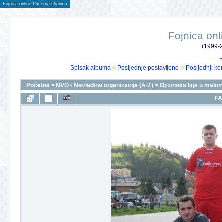
Fojnica online Pocetna stranica
Fojnica onl
(1999-2
P
Spisak albuma
Posljednje postavljeno
Posljednji ko
Početna
>
NVO - Nevladine organizacije (A-Z)
>
Opcinska liga u malo
FA