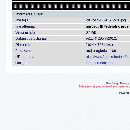
Informacije o fajlu
Ime fajla:
2012-05-06-15-12-26.jpg
Ime albuma:
mir5ad
/
III Federalno prv
Veličina fajla:
67 KiB
Datum postavljanja:
%11. %295 %2012.
Dimenzije:
1024 x 768 piksela
Prikazano:
broj pregleda - 186
URL adresa:
http://www.fojnica.ba/foto
Omiljeni:
Dodati u omiljene
Sve fotografije su v
Zabranjeno je preuzimanje i korištenje fot
Powered