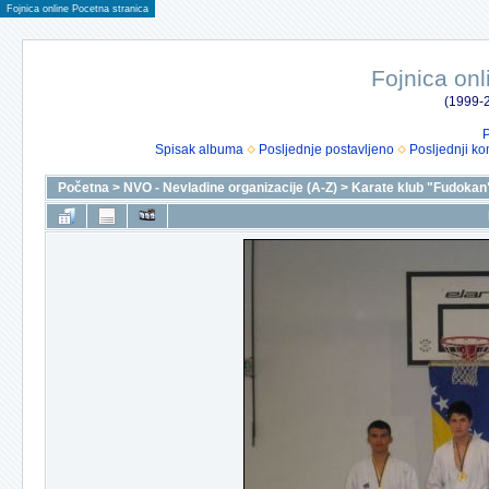
Fojnica online Pocetna stranica
Fojnica onl
(1999-2
P
Spisak albuma
Posljednje postavljeno
Posljednji ko
Početna
>
NVO - Nevladine organizacije (A-Z)
>
Karate klub "Fudokan