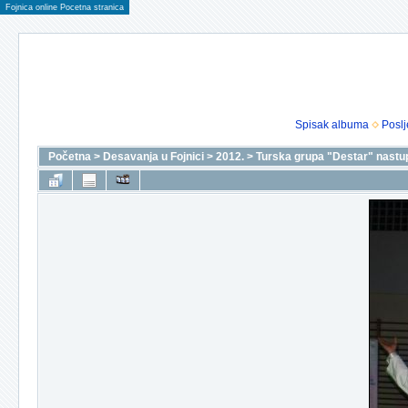
Fojnica online Pocetna stranica
Spisak albuma
Poslj
Početna
>
Desavanja u Fojnici
>
2012.
>
Turska grupa "Destar" nastupi