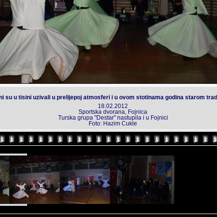
rani su u tisini uzivali u prelijepoj atmosferi i u ovom stotinama godina starom t
18.02.2012
Sportska dvorana, Fojnica
Turska grupa "Destar" nastupila i u Fojnici
Foto: Hazim Cukle