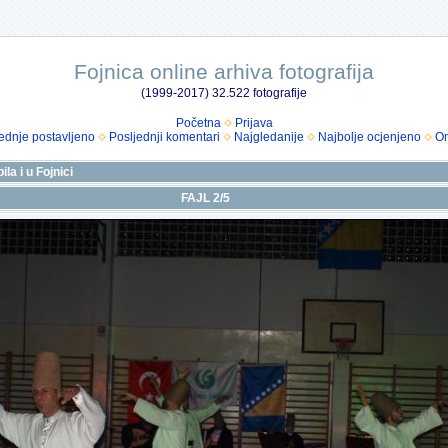
Fojnica online arhiva fotografija
(1999-2017) 32.522 fotografije
Početna
Prijava
ednje postavljeno
Posljednji komentari
Najgledanije
Najbolje ocjenjeno
Om
la i u Fojnici
FAJL 2/5