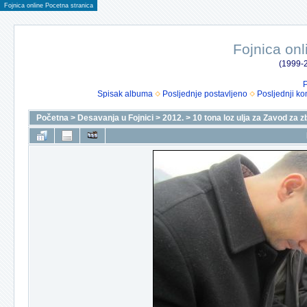
Fojnica online Pocetna stranica
Fojnica onl
(1999-2
P
Spisak albuma
Posljednje postavljeno
Posljednji ko
Početna
>
Desavanja u Fojnici
>
2012.
>
10 tona loz ulja za Zavod za z