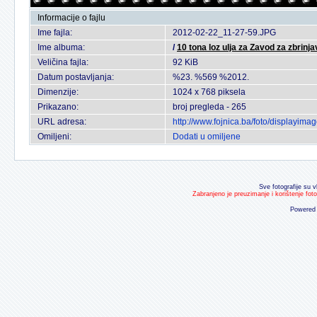
Informacije o fajlu
Ime fajla:
2012-02-22_11-27-59.JPG
Ime albuma:
/
10 tona loz ulja za Zavod za zbrinja
Veličina fajla:
92 KiB
Datum postavljanja:
%23. %569 %2012.
Dimenzije:
1024 x 768 piksela
Prikazano:
broj pregleda - 265
URL adresa:
http://www.fojnica.ba/foto/displayim
Omiljeni:
Dodati u omiljene
Sve fotografije su v
Zabranjeno je preuzimanje i korištenje fot
Powered