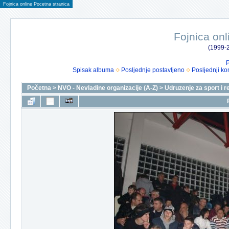
Fojnica online Pocetna stranica
Fojnica onl
(1999-2
P
Spisak albuma
Posljednje postavljeno
Posljednji ko
Početna
>
NVO - Nevladine organizacije (A-Z)
>
Udruzenje za sport i r