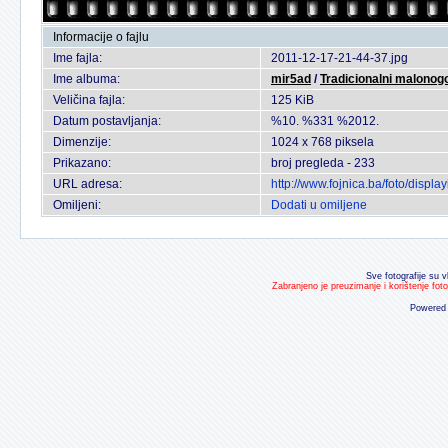
Informacije o fajlu
Ime fajla:
2011-12-17-21-44-37.jpg
Ime albuma:
mir5ad
/
Tradicionalni malonogo
Veličina fajla:
125 KiB
Datum postavljanja:
%10. %331 %2012.
Dimenzije:
1024 x 768 piksela
Prikazano:
broj pregleda - 233
URL adresa:
http://www.fojnica.ba/foto/disp
Omiljeni:
Dodati u omiljene
Sve fotografije su v
Zabranjeno je preuzimanje i korištenje fot
Powered