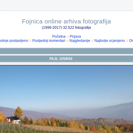
Fojnica online arhiva fotografija
(1999-2017) 32.522 fotografije
Početna
Prijava
ednje postavljeno
Posljednji komentari
Najgledanije
Najbolje ocjenjeno
Om
FAJL 105/650