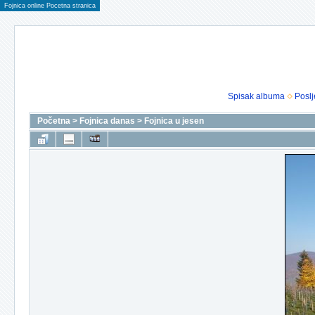
Fojnica online Pocetna stranica
Spisak albuma
Poslj
Početna
>
Fojnica danas
>
Fojnica u jesen