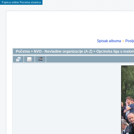
Fojnica online Pocetna stranica
Spisak albuma
Poslj
Početna
>
NVO - Nevladine organizacije (A-Z)
>
Opcinska liga u malo