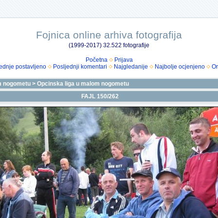
Fojnica online arhiva fotografija
(1999-2017) 32.522 fotografije
Početna
Prijava
ednje postavljeno
Posljednji komentari
Najgledanije
Najbolje ocjenjeno
Om
m nogometu
>
Opcinska liga u malom nogometu
FAJL 150/262