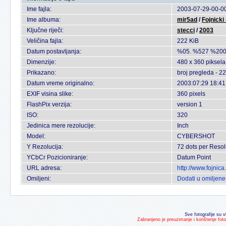
Ime fajla:
2003-07-29-00-00
Ime albuma:
mir5ad
/
Fojnicki
Ključne riječi:
stecci
/
2003
Veličina fajla:
222 KiB
Datum postavljanja:
%05. %527 %200
Dimenzije:
480 x 360 piksela
Prikazano:
broj pregleda - 2
Datum vreme originalno:
2003:07:29 18:41
EXIF visina slike:
360 pixels
FlashPix verzija:
version 1
ISO:
320
Jedinica mere rezolucije:
Inch
Model:
CYBERSHOT
Y Rezolucija:
72 dots per Resol
YCbCr Pozicioniranje:
Datum Point
URL adresa:
http://www.fojnic
Omiljeni:
Dodati u omiljene
Sve fotografije su v
Zabranjeno je preuzimanje i korištenje fot