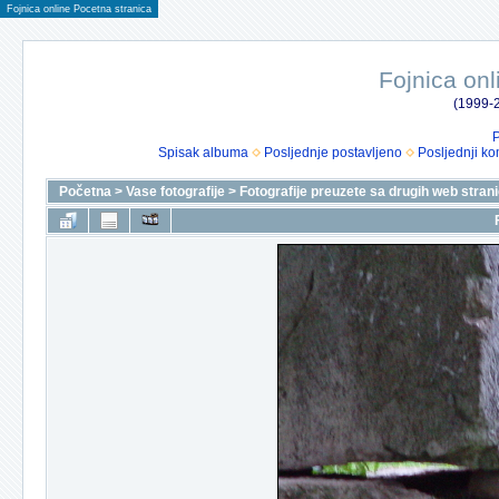
Fojnica online Pocetna stranica
Fojnica onl
(1999-2
P
Spisak albuma
Posljednje postavljeno
Posljednji ko
Početna
>
Vase fotografije
>
Fotografije preuzete sa drugih web stran